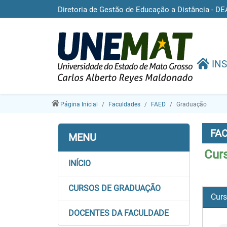
Diretoria de Gestão de Educação a Distância -
INS
Página Inicial
Faculdades
FAED
Graduação
FAC
MENU
Cur
INÍCIO
CURSOS DE GRADUAÇÃO
Curs
DOCENTES DA FACULDADE