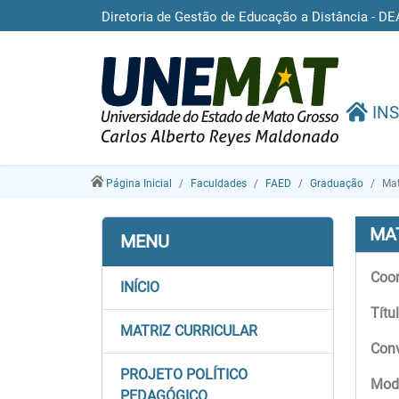
Diretoria de Gestão de Educação a Distância -
INS
Página Inicial
Faculdades
FAED
Graduação
Mat
MA
MENU
Coor
INÍCIO
Títu
MATRIZ CURRICULAR
Con
PROJETO POLÍTICO
Moda
PEDAGÓGICO