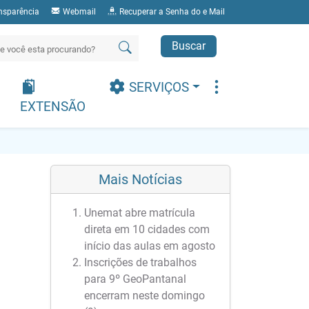
nsparência
Webmail
Recuperar a Senha do e Mail
Buscar
SERVIÇOS
EXTENSÃO
Mais Notícias
Unemat abre matrícula
direta em 10 cidades com
início das aulas em agosto
Inscrições de trabalhos
para 9º GeoPantanal
encerram neste domingo