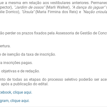
segue a mesma em relação aos vestibulares anteriores. Perman
spector),
"Jardim de ossos"
(Marli Walker),
"A dança do jaguar"
lie Dorrico),
"Úrsula"
(Maria Firmina dos Reis) e
"Nação crioula
não perder os prazos fixados pela Assessoria de Gestão de Conc
ertura.
 de isenção da taxa de inscrição.
a inscrições pagas.
objetivas e de redação.
o de todas as etapas do processo seletivo poderão ser ac
após a publicação do edital.
ebook, clique aqui.
gram, clique aqui.