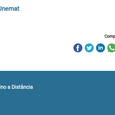
 Unemat
Compa
ino a Distância