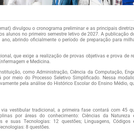
at) divulgou o cronograma preliminar e as principais diretriz
os alunos no primeiro semestre letivo de 2027. A publicação do
 ano, abrindo oficialmente o período de preparação para milh
cional, que exige a realização de provas objetivas e prova de r
, Enfermagem e Medicina.
nstituição, como Administração, Ciência da Computação, Eng
erá por meio do Processo Seletivo Simplificado. Nessa modali
sivamente pela análise do Histórico Escolar do Ensino Médio, q
ia vestibular tradicional, a primeira fase contará com 45 q
ciplinas por áreas do conhecimento: Ciências da Natureza
as e suas Tecnologias: 12 questões; Linguagens, Códigos
ecnologias: 8 questões.