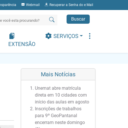
nsparência
Webmail
Recuperar a Senha do e Mail
Buscar
SERVIÇOS
EXTENSÃO
Mais Notícias
Unemat abre matrícula
direta em 10 cidades com
início das aulas em agosto
Inscrições de trabalhos
para 9º GeoPantanal
encerram neste domingo