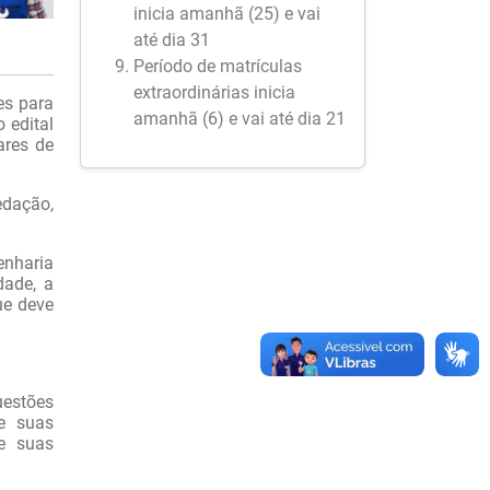
inicia amanhã (25) e vai
até dia 31
Período de matrículas
extraordinárias inicia
es para
amanhã (6) e vai até dia 21
 edital
ares de
edação,
enharia
dade, a
ue deve
uestões
 e suas
 e suas