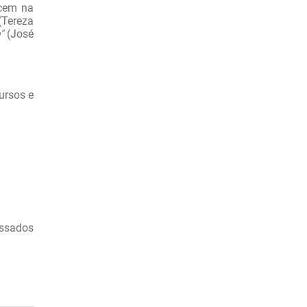
ecem na
(Tereza
"
(José
ursos e
essados